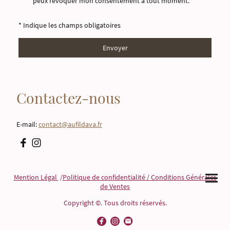
peux révoquer mon consentement à tout moment.
*
* Indique les champs obligatoires
Envoyer
Contactez-nous
E-mail:
contact@aufildava.fr
Mention Légal
/
Politique de confidentialité
/
Conditions Générales
de Ventes
Copyright ©. Tous droits réservés.